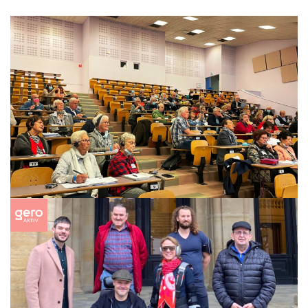
16/12/2021
ArticlesRétrospective
3e Congrès européen des seniors de la
Grande Région