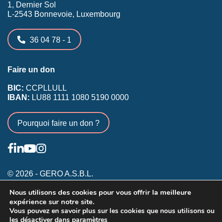
1, Dernier Sol
L-2543 Bonnevoie, Luxembourg
36 04 78 - 1
Faire un don
BIC:
CCPLLULL
IBAN:
LU88 1111 1080 5190 0000
Pourquoi faire un don ?
© 2026 - GERO A.S.B.L.
Nous utilisons des cookies pour vous offrir la meilleure
Conditions générales
expérience sur notre site.
Inscription membres existants
Vous pouvez en savoir plus sur les cookies que nous utilisons ou
les désactiver dans
paramètres
Annonceurs