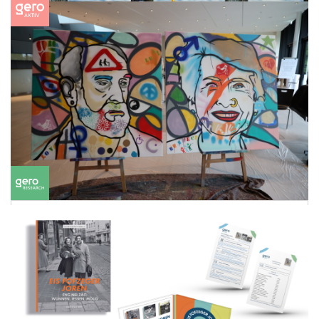
29/03/2023
Articles
Restez en bonne santé ...
Lire la suite
03/02/2023
Articles
In-visibilité de la diversité des seniors -
L’émergence d’une nouvelle ère dans le
travail avec les personnes âgées