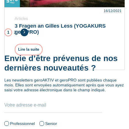
16/12/2021
Articles
3 Fragen an Gilles Less (YOGAKURS
geroPRO)
1
2
Suivant »
Lire la suite
Envie d’être prévenus de nos
dernières nouveautés ?
Les newsletters geroAKTIV et geroPRO sont publiées chaque
mois. Elles sont envoyées automatiquement après que vous ayez
saisi votre adresse électronique dans le champ indiqué.
Professionnel
Senior