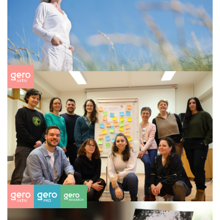
Le ministre de la Famille explore des
mondes d'expérience virtuels
Lire la suite
29/03/2024
Articles
Restez en bonne santé ...
Lire la suite
08/03/2024