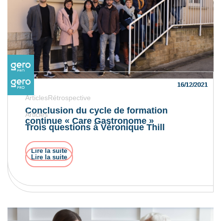
Lire la suite
16/12/2021
16/12/2021
ArticlesRétrospective
Conclusion du cycle de formation
Articles
continue « Care Gastronome »
Trois questions à Véronique Thill
Lire la suite
Lire la suite