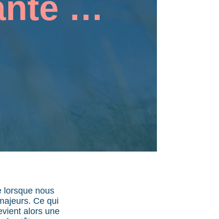
anté …
e lorsque nous
majeurs. Ce qui
evient alors une