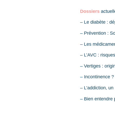
Dossiers
actuell
– Le diabète : d
– Prévention : So
– Les médicament
– L’AVC : risque
– Vertiges : origi
– Incontinence ?
– L’addiction, u
– Bien entendre p