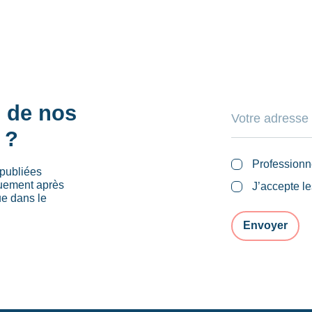
s de nos
 ?
Professionn
publiées
quement après
J’accepte l
ue dans le