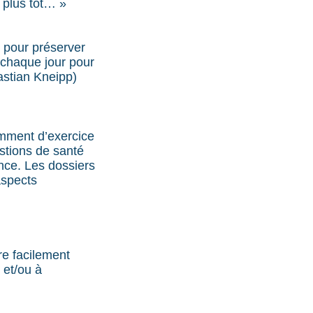
 plus tôt… »
s pour préserver
t chaque jour pour
astian Kneipp)
amment d’exercice
estions de santé
nce. Les dossiers
aspects
re facilement
 et/ou à