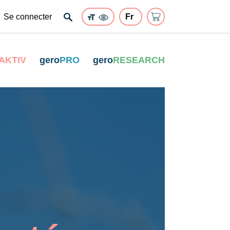
Se connecter
AKTIV
gero
PRO
gero
RESEARCH