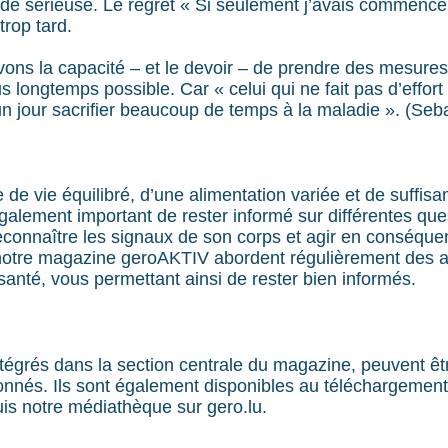
ude sérieuse. Le regret « Si seulement j’avais commencé
trop tard.
vons la capacité – et le devoir – de prendre des mesure
us longtemps possible. Car « celui qui ne fait pas d’effor
un jour sacrifier beaucoup de temps à la maladie ». (Seb
de vie équilibré, d’une alimentation variée et de suffis
également important de rester informé sur différentes qu
reconnaître les signaux de son corps et agir en conséque
notre magazine geroAKTIV abordent régulièrement des 
santé, vous permettant ainsi de rester bien informés.
ntégrés dans la section centrale du magazine, peuvent êt
tionnés. Ils sont également disponibles au téléchargement
uis notre médiathèque sur gero.lu.