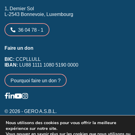
1, Dernier Sol
L-2543 Bonnevoie, Luxembourg
36 04 78 - 1
Faire un don
BIC:
CCPLLULL
IBAN:
LU88 1111 1080 5190 0000
Pourquoi faire un don ?
© 2026 - GERO A.S.B.L.
Nous utilisons des cookies pour vous offrir la meilleure
Conditions générales
expérience sur notre site.
Inscription membres existants
Vous pouvez en savoir plus sur les cookies que nous utilisons ou