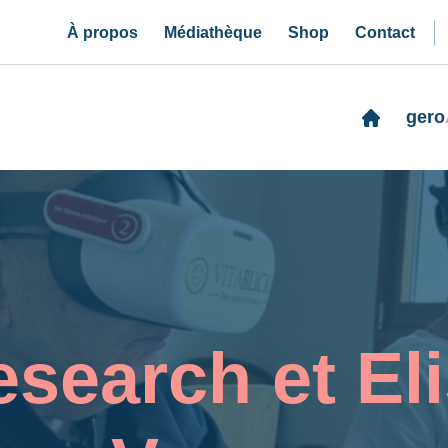
À propos
Médiathèque
Shop
Contact
gero
search et El