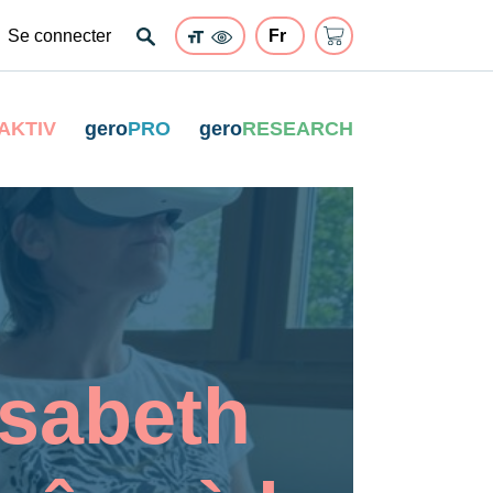
Se connecter
AKTIV
gero
PRO
gero
RESEARCH
isabeth