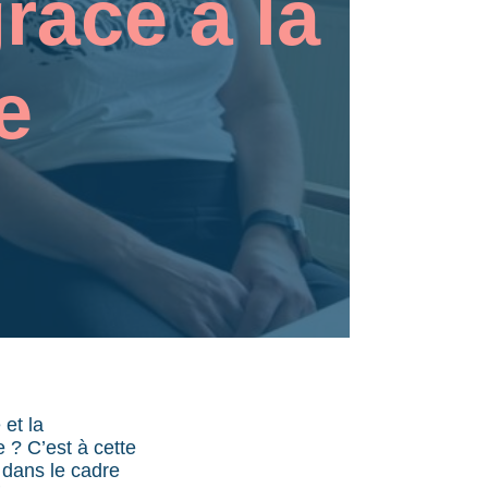
râce à la
le
et la
 ? C’est à cette
 dans le cadre