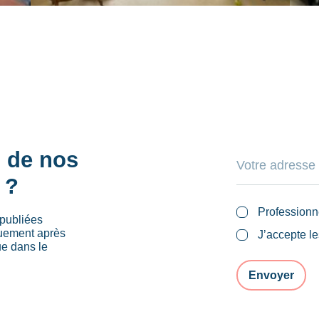
s de nos
 ?
Professionn
publiées
quement après
J’accepte l
ue dans le