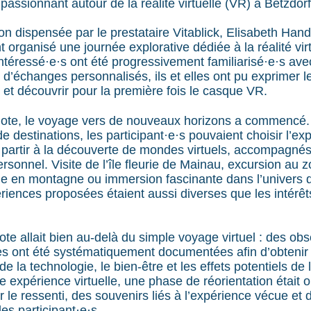
 passionnant autour de la réalité virtuelle (VR) à Betzdorf
ion dispensée par le prestataire Vitablick, Elisabeth Hand
organisé une journée explorative dédiée à la réalité vir
intéressé·e·s ont été progressivement familiarisé·e·s ave
s d’échanges personnalisés, ils et elles ont pu exprimer le
 et découvrir pour la première fois le casque VR.
pilote, le voyage vers de nouveaux horizons a commencé
de destinations, les participant·e·s pouvaient choisir l’ex
et partir à la découverte de mondes virtuels, accompagné
sonnel. Visite de l’île fleurie de Mainau, excursion au 
e en montagne ou immersion fascinante dans l’univers
riences proposées étaient aussi diverses que les intérêt
lote allait bien au-delà du simple voyage virtuel : des ob
 ont été systématiquement documentées afin d’obtenir 
de la technologie, le bien-être et les effets potentiels de l’
 expérience virtuelle, une phase de réorientation était 
le ressenti, des souvenirs liés à l’expérience vécue et d
es participant·e·s.