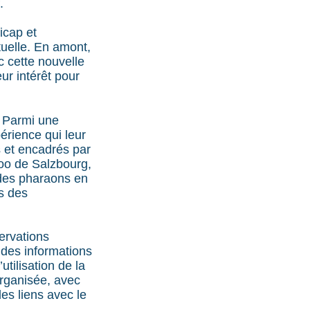
.
icap et
tuelle. En amont,
c cette nouvelle
ur intérêt pour
. Parmi une
périence qui leur
s et encadrés par
zoo de Salzbourg,
 des pharaons en
s des
servations
des informations
utilisation de la
organisée, avec
es liens avec le