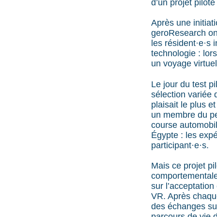
d’un projet pilote
Après une initiat
geroResearch ont 
les résident·e·s 
technologie : lor
un voyage virtuel
Le jour du test 
sélection variée 
plaisait le plus 
un membre du per
course automobil
Égypte : les expé
participant·e·s.
Mais ce projet pi
comportementales
sur l’acceptation 
VR. Après chaque
des échanges sur 
parcours de vie d