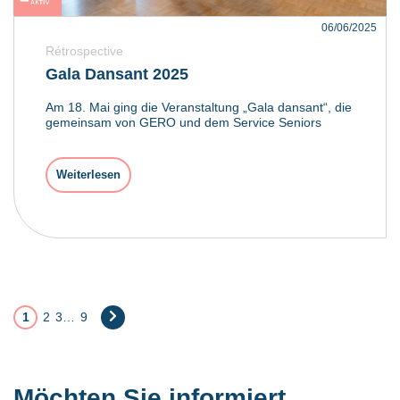
06/06/2025
Rétrospective
Gala Dansant 2025
Am 18. Mai ging die Veranstaltung „Gala dansant“, die
gemeinsam von GERO und dem Service Seniors
Weiterlesen
1
2
3
…
9
Weiter
»
Möchten Sie informiert