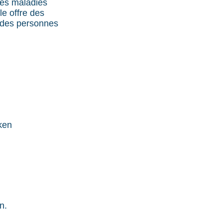
les maladies
le offre des
r des personnes
ken
n.