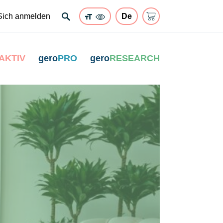
Sich anmelden
AKTIV
gero
PRO
gero
RESEARCH