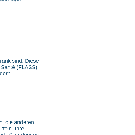
rank sind. Diese
e Santé (FLASS)
dern.
n, die anderen
tteln. Ihre
rfer“, in dem es