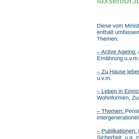
luxsenior.l
Diese vom Minist
enthält umfassen
Themen:
– Active Ageing:
Ernährung u.v.m
– Zu Hause lebe
u.v.m.
– Leben in Einri
Wohnformen, Zusa
– Themen:
Pensi
Intergeneratione
– Publikationen:
Sicherheit, u.a.