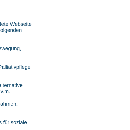
ltete Webseite
folgenden
Bewegung,
lliativpflege
lternative
.v.m.
ßnahmen,
 für soziale