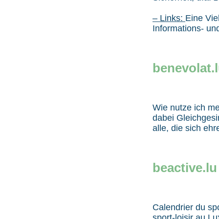
– Links:
Eine Vie
Informations- un
benevolat.
Wie nutze ich me
dabei Gleichges
alle, die sich eh
beactive.lu
Calendrier du spo
sport-loisir au L