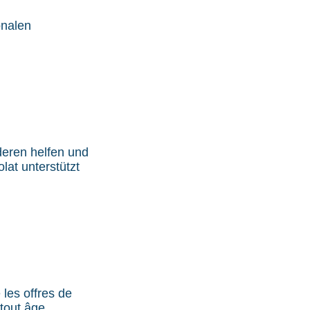
onalen
deren helfen und
at unterstützt
 les offres de
tout âge.