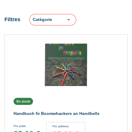
Filtres
En stock
Handbuch fir Boomwhackers an Handbells
Prix public
Prix adhérent