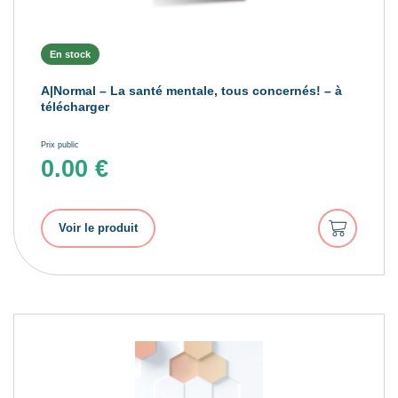
En stock
A|Normal – La santé mentale, tous concernés! – à
télécharger
Prix public
0.00
€
Ajouter
Voir le produit
au
panier