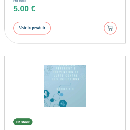
Prix public
5.00
€
Ajouter
Voir le produit
au
panier
En stock