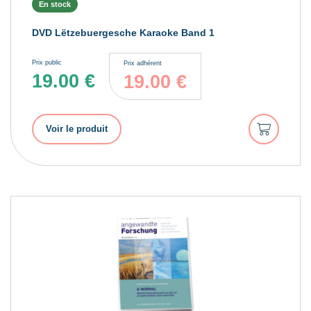
En stock
DVD Lëtzebuergesche Karaoke Band 1
Prix public
Prix adhérent
19.00
€
19.00
€
Ajouter
Voir le produit
au
panier