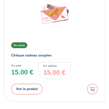
En stock
Chéque cadeau couples
Prix public
Prix adhérent
15.00
€
15.00
€
Ajouter
Voir le produit
au
panier