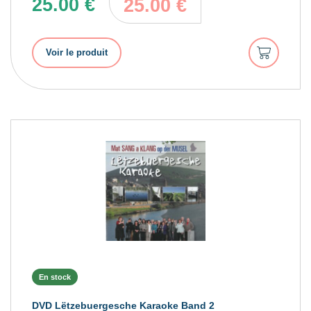
25.00
€
25.00
€
Ajouter
Voir le produit
au
panier
En stock
DVD Lëtzebuergesche Karaoke Band 2