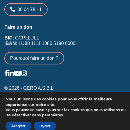
36 04 78 - 1
Faire un don
BIC:
CCPLLULL
IBAN:
LU88 1111 1080 5190 0000
Pourquoi faire un don ?
© 2026 - GERO A.S.B.L.
Nous utilisons des cookies pour vous offrir la meilleure
Conditions générales
expérience sur notre site.
Inscription membres existants
Vous pouvez en savoir plus sur les cookies que nous utilisons ou
les désactiver dans
paramètres
Annonceurs
Accepter
Rejeter