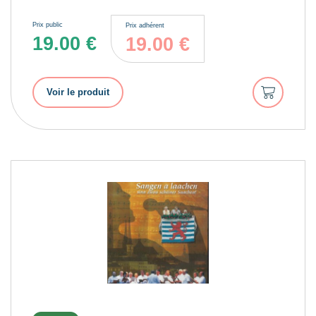
Prix public
Prix adhérent
19.00
€
19.00
€
Ajouter
Voir le produit
au
panier