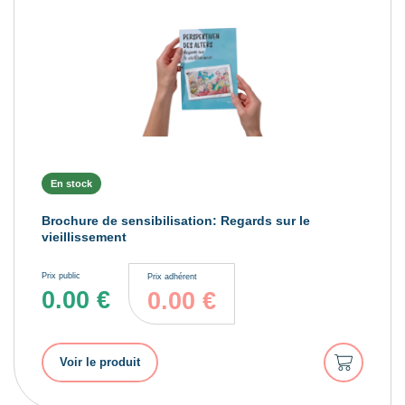
En stock
Brochure de sensibilisation: Regards sur le
vieillissement
Prix public
Prix adhérent
0.00
€
0.00
€
Ajouter
Voir le produit
au
panier