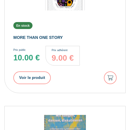
En stock
MORE THAN ONE STORY
Prix public
Prix adhérent
10.00
€
9.00
€
Ajouter
Voir le produit
au
panier