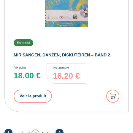
En stock
MIR SANGEN, DANZEN, DISKUTÉIREN – BAND 2
Prix public
Prix adhérent
18.00
€
16.20
€
Ajouter
Voir le produit
au
panier