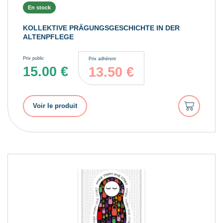
En stock
KOLLEKTIVE PRÄGUNGSGESCHICHTE IN DER
ALTENPFLEGE
Prix public
Prix adhérent
15.00
€
13.50
€
Ajouter
Voir le produit
au
panier