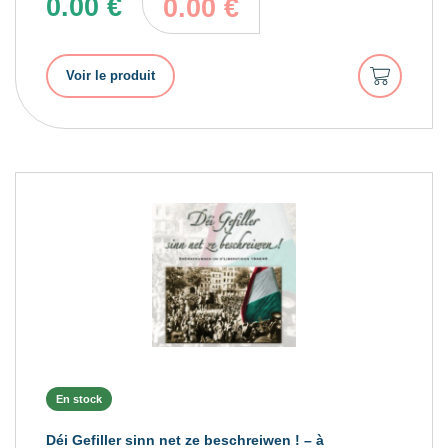
0.00
€
0.00
€
Ajouter
Voir le produit
au
panier
En stock
Déi Gefiller sinn net ze beschreiwen ! – à