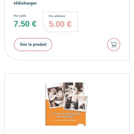
télécharger
Prix public
Prix adhérent
7.50
€
5.00
€
Ajouter
Voir le produit
au
panier