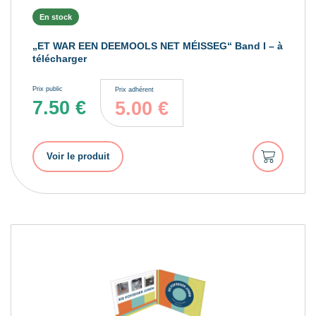
En stock
„ET WAR EEN DEEMOOLS NET MÉISSEG“ Band I – à
télécharger
Prix public
Prix adhérent
7.50
€
5.00
€
Ajouter
Voir le produit
au
panier