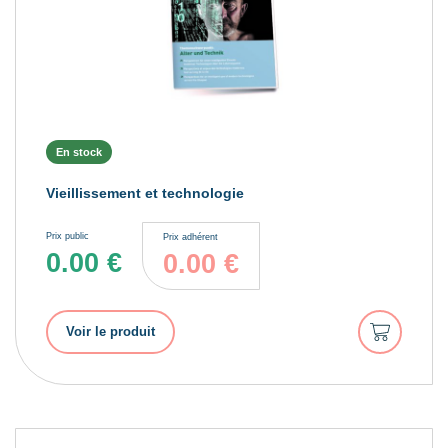
En stock
Vieillissement et technologie
Prix public
Prix adhérent
0.00
€
0.00
€
Ajouter
Voir le produit
au
panier