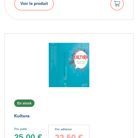
Ajouter
Voir le produit
au
panier
En stock
Kultura
Prix public
Prix adhérent
25.00
€
22.50
€