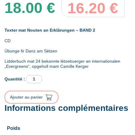
18.00
€
16.20
€
Texter mat Nouten an Erklärungen – BAND 2
CD
Übunge fir Danz am Sëtzen
Lidderbuch mat 24 bekannte lëtzebuerger an internationalen
„Evergreens“, opgeholl mam Camille Kerger
quantité
de
MIR
SANGEN,
Ajouter au panier
DANZEN,
DISKUTÉIREN
Informations complémentaires
-
BAND
2
Poids