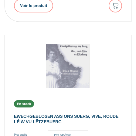
Ajouter
Voir le produit
au
panier
En stock
EWECHGEBLOSEN ASS ONS SUERG, VIVE, ROUDE
LÉIW VU LËTZEBUERG
Prix public
Prix adhérent