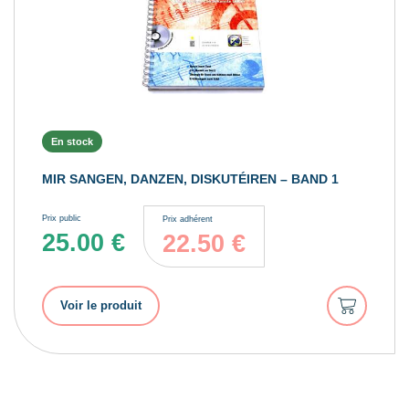
En stock
MIR SANGEN, DANZEN, DISKUTÉIREN – BAND 1
Prix public
Prix adhérent
25.00
€
22.50
€
Ajouter
Voir le produit
au
panier