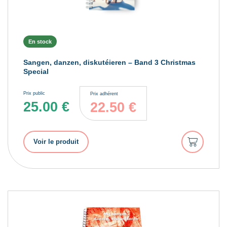
En stock
Sangen, danzen, diskutéieren – Band 3 Christmas
Special
Prix public
Prix adhérent
25.00
€
22.50
€
Ajouter
Voir le produit
au
panier