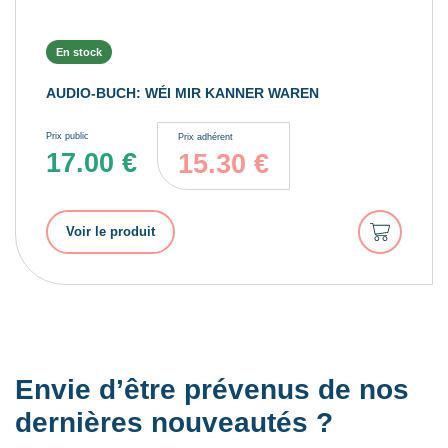
En stock
AUDIO-BUCH: WÉI MIR KANNER WAREN
Prix public
Prix adhérent
17.00
€
15.30
€
Ajouter
Voir le produit
au
panier
Envie d’être prévenus de nos
dernières nouveautés ?