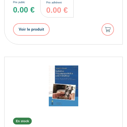
Prix public
Prix adhérent
0.00
€
0.00
€
Ajouter
Voir le produit
au
panier
En stock