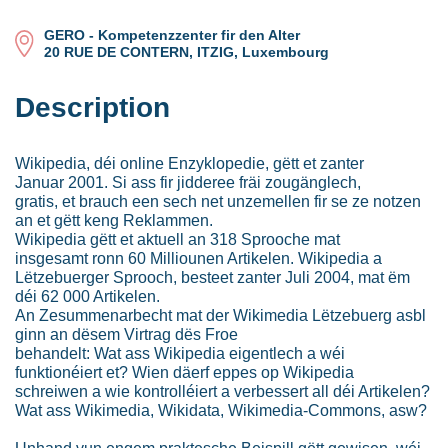
GERO - Kompetenzzenter fir den Alter
20 RUE DE CONTERN, ITZIG, Luxembourg
Description
Wikipedia, déi online Enzyklopedie, gëtt et zanter
Januar 2001. Si ass fir jidderee fräi zougänglech,
gratis, et brauch een sech net unzemellen fir se ze notzen
an et gëtt keng Reklammen.
Wikipedia gëtt et aktuell an 318 Sprooche mat
insgesamt ronn 60 Milliounen Artikelen. Wikipedia a
Lëtzebuerger Sprooch, besteet zanter Juli 2004, mat ëm
déi 62 000 Artikelen.
An Zesummenarbecht mat der Wikimedia Lëtzebuerg asbl
ginn an dësem Virtrag dës Froe
behandelt: Wat ass Wikipedia eigentlech a wéi
funktionéiert et? Wien däerf eppes op Wikipedia
schreiwen a wie kontrolléiert a verbessert all déi Artikelen?
Wat ass Wikimedia, Wikidata, Wikimedia-Commons, asw?