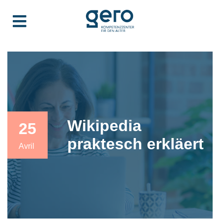
Wikipedia
25
praktesch erkläert
Avril