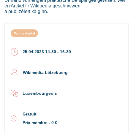
Unhand vun engem praktesche Beispill gëtt gewisen, wéi
en Artikel fir Wikipedia geschriwwen
a publizéiert ka ginn.
Monde digital
25.04.2023 14:30 - 16:30
Wikimedia Lëtzebuerg
Luxembourgeois
Gratuit
Prix membre : 0 €