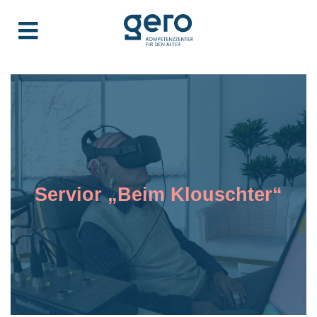
Servior „Beim Klouschter“