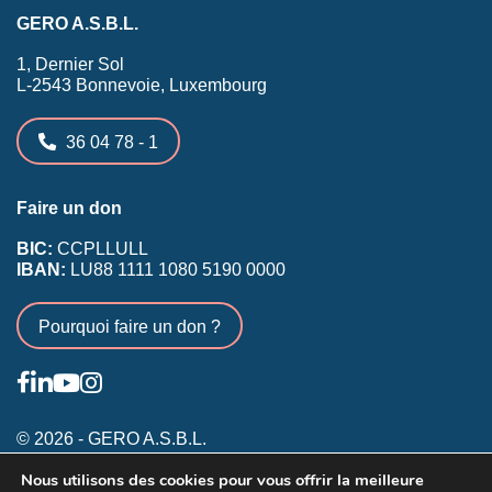
GERO A.S.B.L.
1, Dernier Sol
L-2543 Bonnevoie, Luxembourg
36 04 78 - 1
Faire un don
BIC:
CCPLLULL
IBAN:
LU88 1111 1080 5190 0000
Pourquoi faire un don ?
© 2026 - GERO A.S.B.L.
Nous utilisons des cookies pour vous offrir la meilleure
Conditions générales