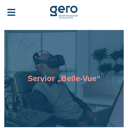
Servior „Belle-Vue“