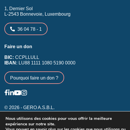
1, Dernier Sol
L-2543 Bonnevoie, Luxembourg
36 04 78 - 1
Faire un don
BIC:
CCPLLULL
IBAN:
LU88 1111 1080 5190 0000
Pourquoi faire un don ?
© 2026 - GERO A.S.B.L.
Nous utilisons des cookies pour vous offrir la meilleure
Conditions générales
expérience sur notre site.
Inscription membres existants
Vous pouvez en savoir plus sur les cookies que nous utilisons ou