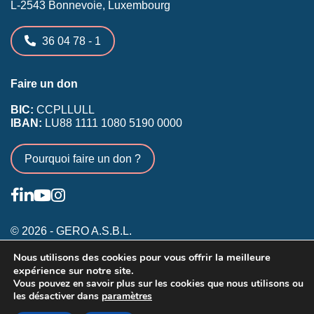
L-2543 Bonnevoie, Luxembourg
36 04 78 - 1
Faire un don
BIC:
CCPLLULL
IBAN:
LU88 1111 1080 5190 0000
Pourquoi faire un don ?
© 2026 - GERO A.S.B.L.
Nous utilisons des cookies pour vous offrir la meilleure
Conditions générales
expérience sur notre site.
Inscription membres existants
Vous pouvez en savoir plus sur les cookies que nous utilisons ou
les désactiver dans
paramètres
Annonceurs