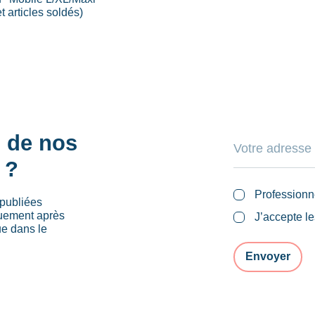
 articles soldés)
s de nos
 ?
Professionn
publiées
quement après
J’accepte l
ue dans le