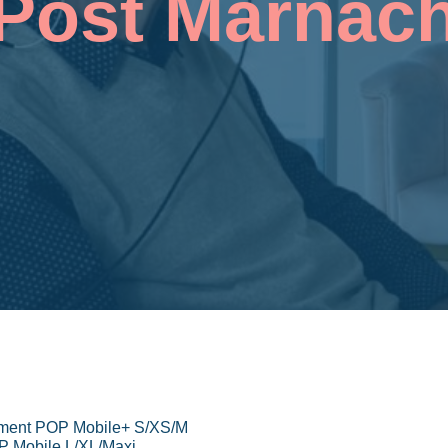
Post Marnac
ement POP Mobile+ S/XS/M
P Mobile L/XL/Maxi