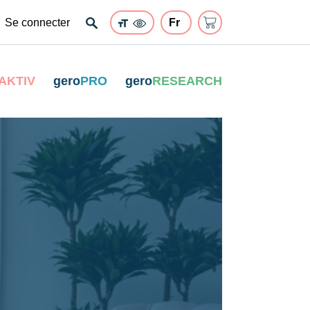
Se connecter
AKTIV
gero
PRO
gero
RESEARCH