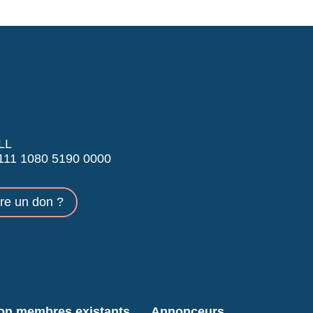
LL
11 1080 5190 0000
ire un don ?
ion membres existants
Annonceurs