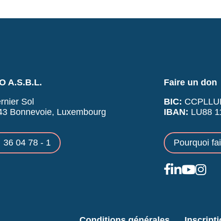
 A.S.B.L.
Faire un don
rnier Sol
BIC:
CCPLLU
43 Bonnevoie, Luxembourg
IBAN:
LU88 11
36 04 78 - 1
Pourquoi fa
Conditions générales
Inscript