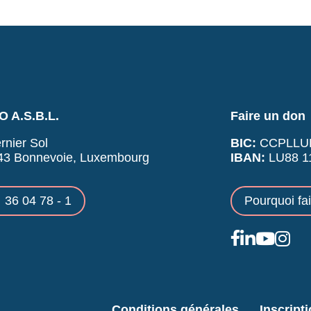
 A.S.B.L.
Faire un don
rnier Sol
BIC:
CCPLLU
43 Bonnevoie, Luxembourg
IBAN:
LU88 11
36 04 78 - 1
Pourquoi fa
Conditions générales
Inscript