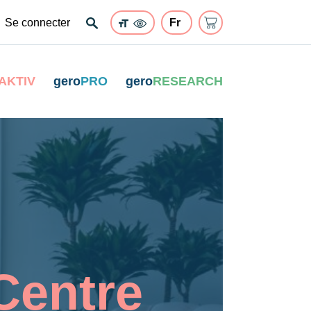
Se connecter
AKTIV
gero
PRO
gero
RESEARCH
Centre