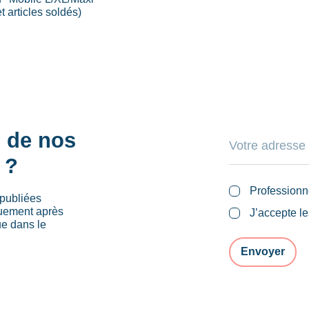
 articles soldés)
s de nos
 ?
Professionn
publiées
quement après
J’accepte l
ue dans le