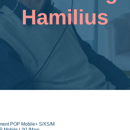
Hamilius
ement POP Mobile+ S/XS/M
P Mobile L/XL/Maxi