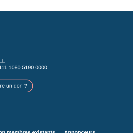
LL
11 1080 5190 0000
ire un don ?
ion membres existants
Annonceurs