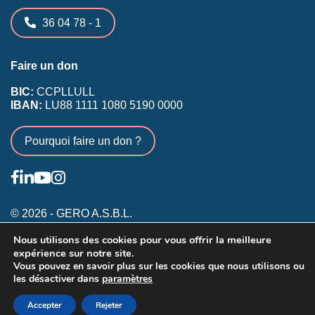
36 04 78 - 1
Faire un don
BIC:
CCPLLULL
IBAN:
LU88 1111 1080 5190 0000
Pourquoi faire un don ?
© 2026 - GERO A.S.B.L.
Nous utilisons des cookies pour vous offrir la meilleure
Conditions générales
expérience sur notre site.
Inscription membres existants
Vous pouvez en savoir plus sur les cookies que nous utilisons ou
les désactiver dans
paramètres
Annonceurs
Accepter
Rejeter