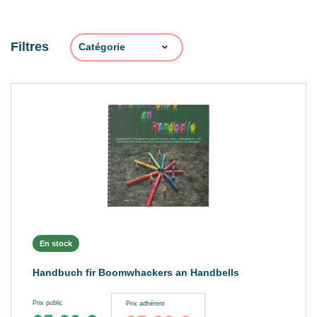
Filtres
En stock
Handbuch fir Boomwhackers an Handbells
Prix public
Prix adhérent