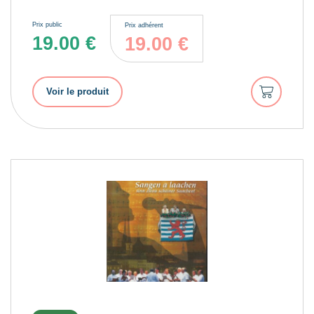
Prix public
Prix adhérent
19.00
€
19.00
€
Ajouter
Voir le produit
au
panier