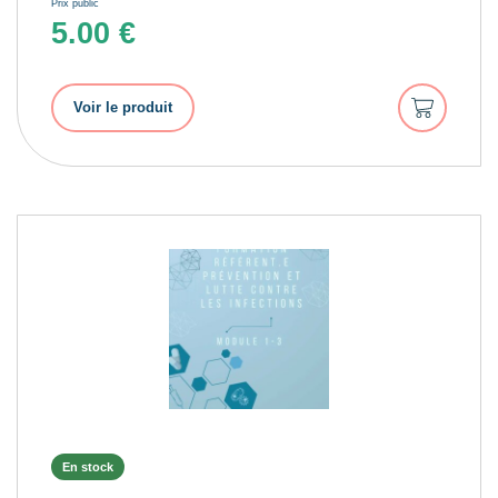
Prix public
5.00
€
Ajouter
Voir le produit
au
panier
En stock