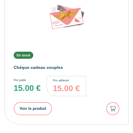
En stock
Chéque cadeau couples
Prix public
Prix adhérent
15.00
€
15.00
€
Ajouter
Voir le produit
au
panier