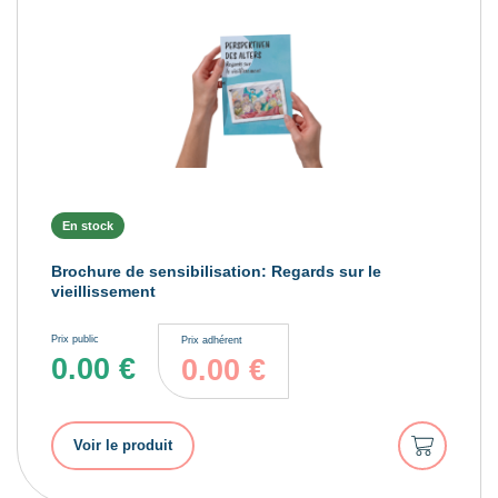
En stock
Brochure de sensibilisation: Regards sur le
vieillissement
Prix public
Prix adhérent
0.00
€
0.00
€
Ajouter
Voir le produit
au
panier