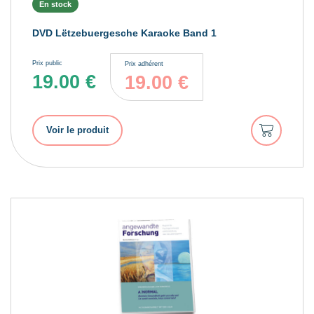
En stock
DVD Lëtzebuergesche Karaoke Band 1
Prix public
Prix adhérent
19.00
€
19.00
€
Ajouter
Voir le produit
au
panier