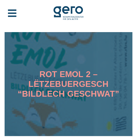
ROT EMOL 2 –
LËTZEBUERGESCH
“BILDLECH GESCHWAT”