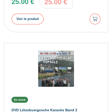
25.00
€
25.00
€
Ajouter
Voir le produit
au
panier
En stock
DVD Lëtzebuergesche Karaoke Band 2