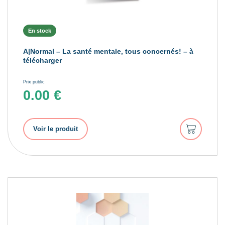
En stock
A|Normal – La santé mentale, tous concernés! – à
télécharger
Prix public
0.00
€
Ajouter
Voir le produit
au
panier