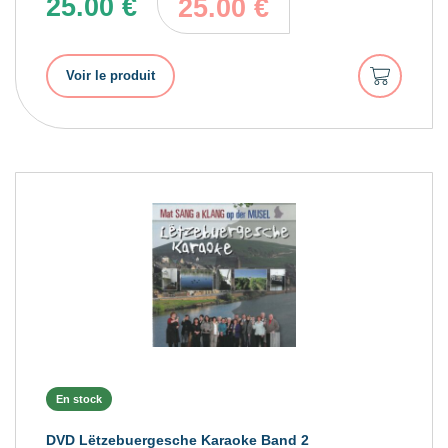
25.00
€
25.00
€
Ajouter
Voir le produit
au
panier
En stock
DVD Lëtzebuergesche Karaoke Band 2