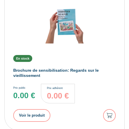
En stock
Brochure de sensibilisation: Regards sur le
vieillissement
Prix public
Prix adhérent
0.00
€
0.00
€
Ajouter
Voir le produit
au
panier