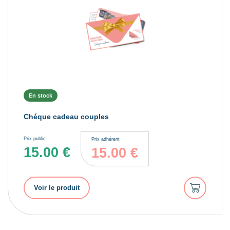
En stock
Chéque cadeau couples
Prix public
Prix adhérent
15.00
€
15.00
€
Ajouter
Voir le produit
au
panier