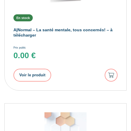
En stock
A|Normal – La santé mentale, tous concernés! – à
télécharger
Prix public
0.00
€
Ajouter
Voir le produit
au
panier