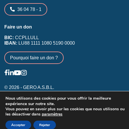
36 04 78 - 1
Faire un don
BIC:
CCPLLULL
IBAN:
LU88 1111 1080 5190 0000
Pourquoi faire un don ?
© 2026 - GERO A.S.B.L.
Nous utilisons des cookies pour vous offrir la meilleure
Conditions générales
expérience sur notre site.
Inscription membres existants
Vous pouvez en savoir plus sur les cookies que nous utilisons ou
les désactiver dans
paramètres
Annonceurs
Accepter
Rejeter