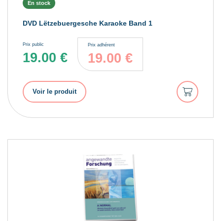
En stock
DVD Lëtzebuergesche Karaoke Band 1
Prix public
Prix adhérent
19.00
€
19.00
€
Ajouter
Voir le produit
au
panier