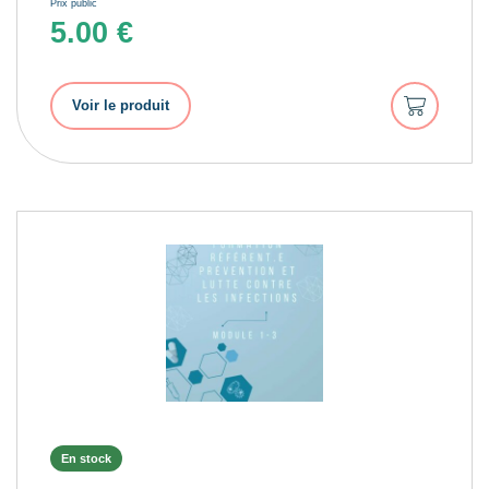
Prix public
5.00
€
Ajouter
Voir le produit
au
panier
En stock