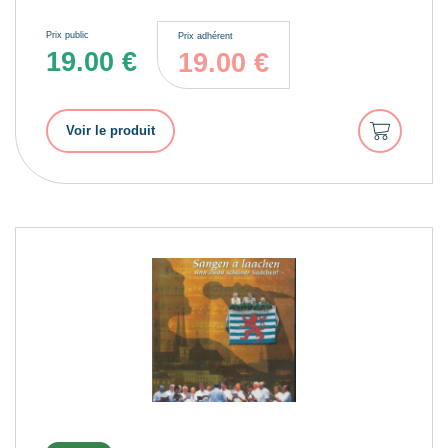
Prix public
Prix adhérent
19.00
€
19.00
€
Ajouter
Voir le produit
au
panier