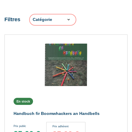
Filtres
En stock
Handbuch fir Boomwhackers an Handbells
Prix public
Prix adhérent