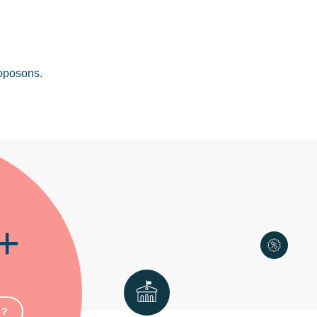
roposons.
+
 ?