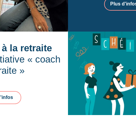
Plus d'info
à la retraite
tiative « coach
raite »
'infos