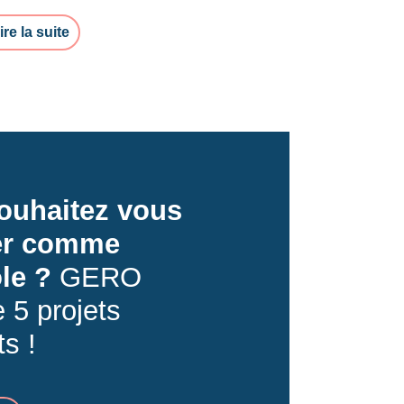
ire la suite
ouhaitez vous
er comme
le ?
GERO
 5 projets
ts !