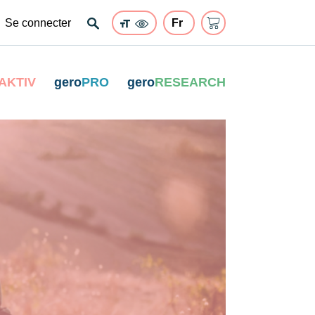
Se connecter
AKTIV
gero
PRO
gero
RESEARCH