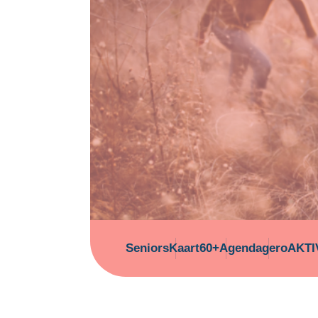
Seniors
Kaart
60+
Agenda
geroAKTI