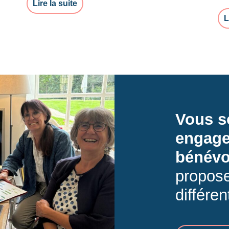
Lire la suite
L
Vous s
engag
bénévo
propose
différen