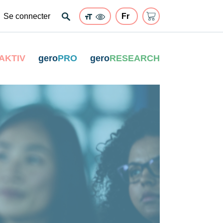
Se connecter
AKTIV
gero
PRO
gero
RESEARCH