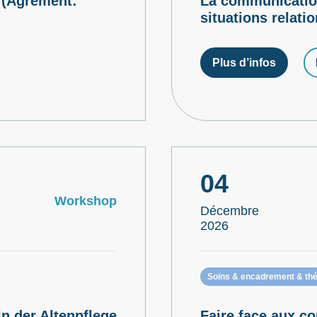
 (Agrément:
La communication 
situations relatio
Plus d’infos
04
Workshop
Décembre
2026
Soins & encadrement & thé
n der Altenpflege
Faire face aux 