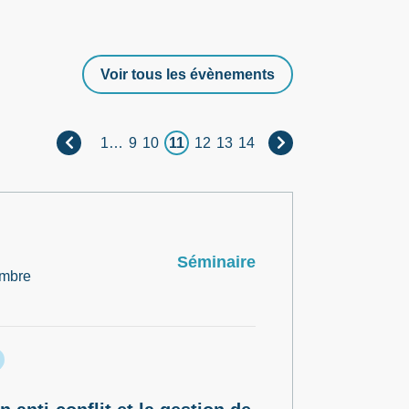
Voir tous les évènements
1
…
9
10
11
12
13
14
Séminaire
mbre