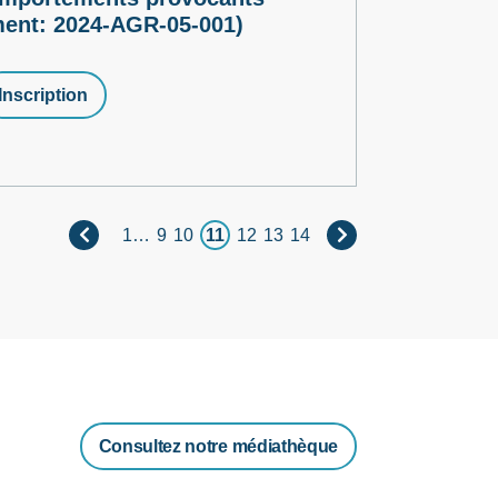
ment: 2024-AGR-05-001)
Inscription
1
…
9
10
11
12
13
14
Consultez notre médiathèque