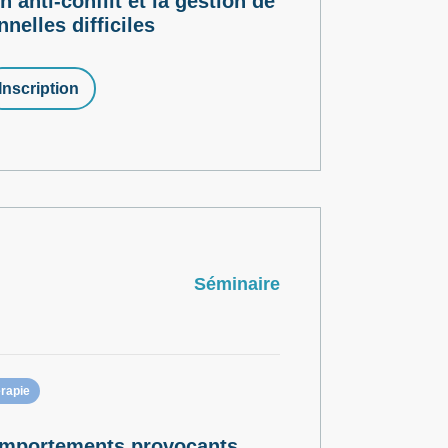
anti-conflit et la gestion de
nnelles difficiles
Inscription
Séminaire
rapie
comportements provocants