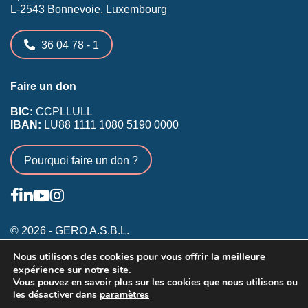
L-2543 Bonnevoie, Luxembourg
36 04 78 - 1
Faire un don
BIC:
CCPLLULL
IBAN:
LU88 1111 1080 5190 0000
Pourquoi faire un don ?
© 2026 - GERO A.S.B.L.
Nous utilisons des cookies pour vous offrir la meilleure
Conditions générales
expérience sur notre site.
Inscription membres existants
Vous pouvez en savoir plus sur les cookies que nous utilisons ou
les désactiver dans
paramètres
Annonceurs