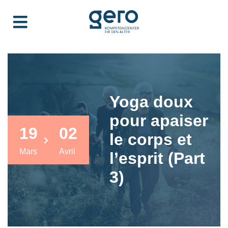
Yoga doux
pour apaiser
19
02
le corps et
Mars
Avril
l’esprit (Part
3)