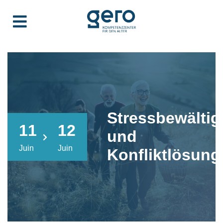
Stressbewälti
11
12
und
Juin
Juin
Konfliktlösung