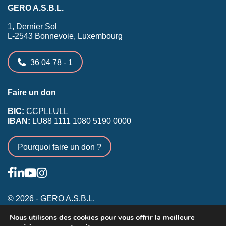
GERO A.S.B.L.
1, Dernier Sol
L-2543 Bonnevoie, Luxembourg
36 04 78 - 1
Faire un don
BIC:
CCPLLULL
IBAN:
LU88 1111 1080 5190 0000
Pourquoi faire un don ?
© 2026 - GERO A.S.B.L.
Nous utilisons des cookies pour vous offrir la meilleure
Conditions générales