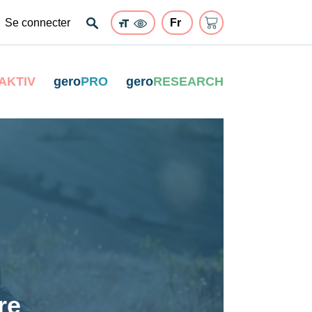
Se connecter
AKTIV
gero
PRO
gero
RESEARCH