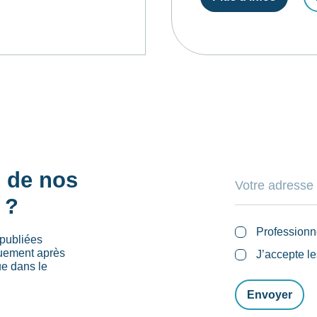
s de nos
 ?
Professionn
publiées
quement après
J’accepte l
ue dans le