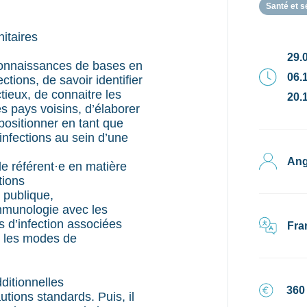
Santé et s
nitaires
29.0
connaissances de bases en
06.1
ctions, de savoir identifier
ctieux, de connaitre les
20.1
 pays voisins, d’élaborer
positionner en tant que
infections au sein d’une
Ang
de référent·e en matière
tions
 publique,
immunologie avec les
 d’infection associées
Fra
t les modes de
ditionnelles
360
utions standards. Puis, il