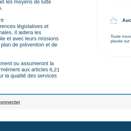
et les moyens de lutte
s.
nt
Auc
ences législatives et
ales. Il aidera les
Toute nouve
ôle et avec leurs missions
placée sur 
n plan de prévention et de
sument ou assumeront la
ormément aux articles 6,21
ur la qualité des services
connecter