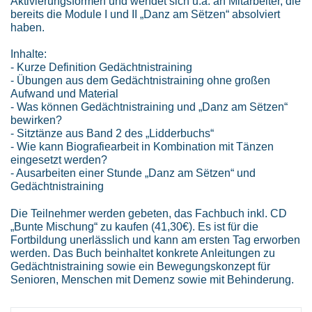
Aktivierungsformen und wendet sich u.a. an Mitarbeiter, die
bereits die Module I und II „Danz am Sëtzen“ absolviert
haben.
Inhalte:
- Kurze Definition Gedächtnistraining
- Übungen aus dem Gedächtnistraining ohne großen
Aufwand und Material
- Was können Gedächtnistraining und „Danz am Sëtzen“
bewirken?
- Sitztänze aus Band 2 des „Lidderbuchs“
- Wie kann Biografiearbeit in Kombination mit Tänzen
eingesetzt werden?
- Ausarbeiten einer Stunde „Danz am Sëtzen“ und
Gedächtnistraining
Die Teilnehmer werden gebeten, das Fachbuch inkl. CD
„Bunte Mischung“ zu kaufen (41,30€). Es ist für die
Fortbildung unerlässlich und kann am ersten Tag erworben
werden. Das Buch beinhaltet konkrete Anleitungen zu
Gedächtnistraining sowie ein Bewegungskonzept für
Senioren, Menschen mit Demenz sowie mit Behinderung.