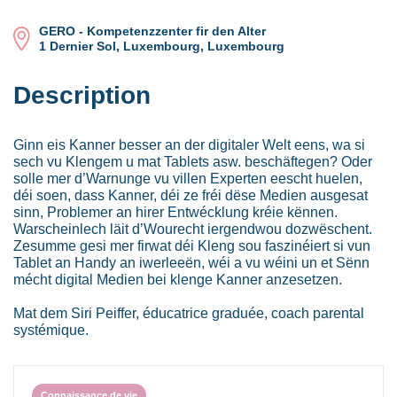
GERO - Kompetenzzenter fir den Alter
1 Dernier Sol, Luxembourg, Luxembourg
Description
Ginn eis Kanner besser an der digitaler Welt eens, wa si
sech vu Klengem u mat Tablets asw. beschäftegen? Oder
solle mer d’Warnunge vu villen Experten eescht huelen,
déi soen, dass Kanner, déi ze fréi dëse Medien ausgesat
sinn, Problemer an hirer Entwécklung kréie kënnen.
Warscheinlech läit d’Wourecht iergendwou dozwëschent.
Zesumme gesi mer firwat déi Kleng sou faszinéiert si vun
Tablet an Handy an iwerleeën, wéi a vu wéini un et Sënn
mécht digital Medien bei klenge Kanner anzesetzen.
Mat dem Siri Peiffer, éducatrice graduée, coach parental
systémique.
Connaissance de vie