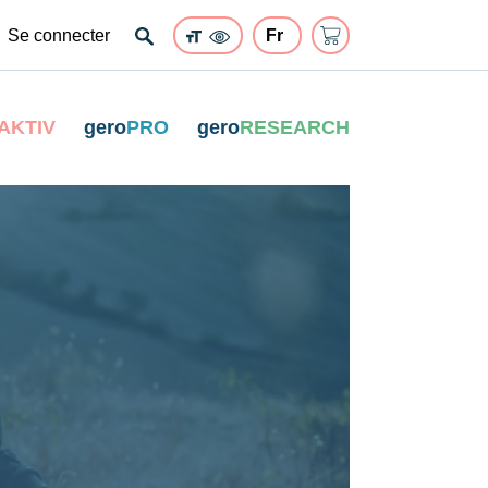
Se connecter
AKTIV
gero
PRO
gero
RESEARCH