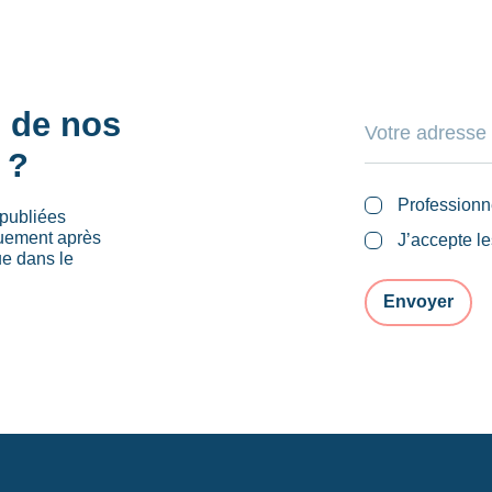
s de nos
 ?
Professionn
publiées
quement après
J’accepte l
ue dans le