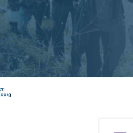
er
bourg