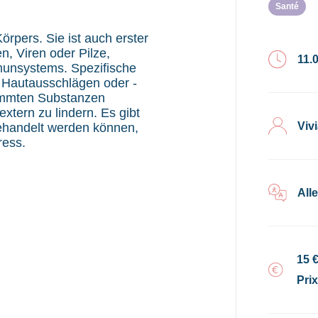
Santé
örpers. Sie ist auch erster
n, Viren oder Pilze,
11.
munsystems. Spezifische
 Hautausschlägen oder -
timmten Substanzen
xtern zu lindern. Es gibt
Viv
behandelt werden können,
ress.
All
15 
Pri