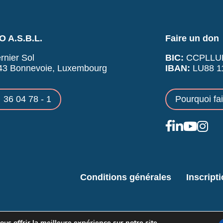
 A.S.B.L.
Faire un don
rnier Sol
BIC:
CCPLLU
43 Bonnevoie, Luxembourg
IBAN:
LU88 11
36 04 78 - 1
Pourquoi fa
Conditions générales
Inscript
us offrir la meilleure expérience sur notre site.