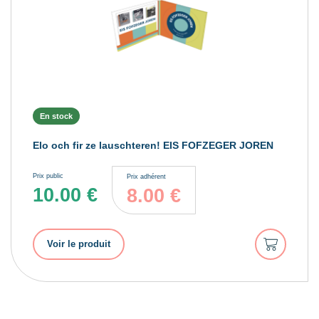
En stock
Elo och fir ze lauschteren! EIS FOFZEGER JOREN
Prix public
Prix adhérent
10.00
€
8.00
€
Ajouter
Voir le produit
au
panier