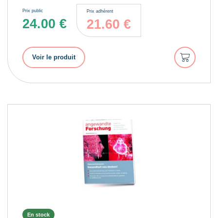
Prix public
Prix adhérent
24.00
€
21.60
€
Ajouter
Voir le produit
au
panier
En stock