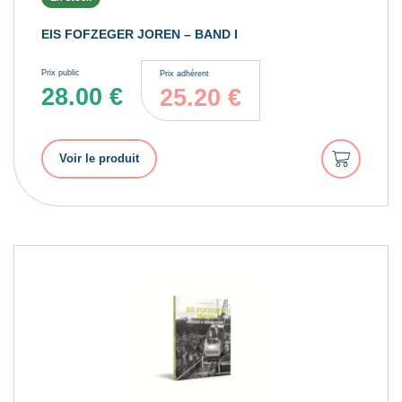
EIS FOFZEGER JOREN – BAND I
Prix public
Prix adhérent
28.00
€
25.20
€
Ajouter
Voir le produit
au
panier