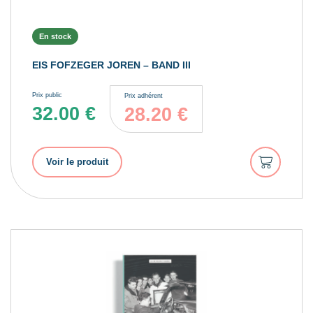
En stock
EIS FOFZEGER JOREN – BAND III
Prix public
Prix adhérent
32.00
€
28.20
€
Ajouter
Voir le produit
au
panier