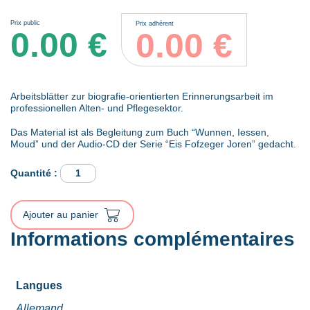
Prix public
Prix adhérent
0.00
€
0.00
€
Arbeitsblätter zur biografie-orientierten Erinnerungsarbeit im
professionellen Alten- und Pflegesektor.
Das Material ist als Begleitung zum Buch “Wunnen, Iessen,
Moud” und der Audio-CD der Serie “Eis Fofzeger Joren” gedacht.
quantité
de
Arbeitsmaterial
Gedächtnistraining
Ajouter au panier
-
Eis
Informations complémentaires
Fofzeger
Joren
Band
1
Langues
Allemand