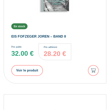
En stock
EIS FOFZEGER JOREN – BAND II
Prix public
Prix adhérent
32.00
€
28.20
€
Ajouter
Voir le produit
au
panier