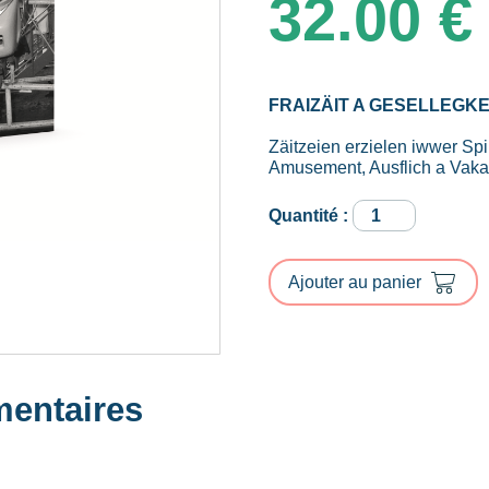
32.00
€
FRAIZÄIT A GESELLEGK
Zäitzeien erzielen iwwer Spi
Amusement, Ausflich a Vakanz
quantité
de
EIS
FOFZEGER
Ajouter au panier
JOREN
-
BAND
III
mentaires