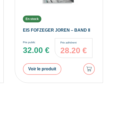
En stock
EIS FOFZEGER JOREN – BAND II
Prix public
Prix adhérent
32.00
€
28.20
€
er
Ajouter
Voir le produit
au
r
panier