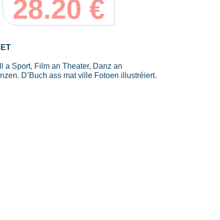
28.20
€
EET
ll a Sport, Film an Theater, Danz an
en. D’Buch ass mat ville Fotoen illustréiert.