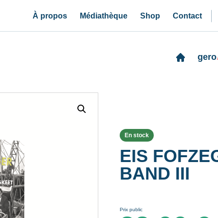
À propos
Médiathèque
Shop
Contact
gero
En stock
EIS FOFZE
BAND III
Prix public