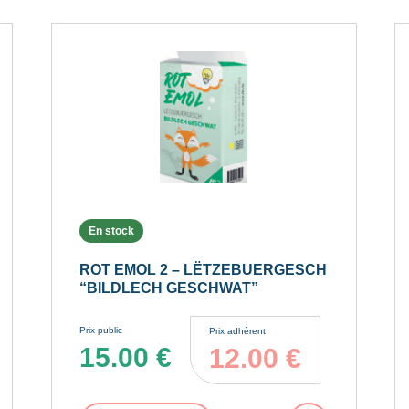
En stock
ROT EMOL 2 – LËTZEBUERGESCH
“BILDLECH GESCHWAT”
Prix public
Prix adhérent
15.00
€
12.00
€
er