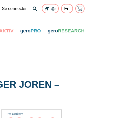
Se connecter
AKTIV
gero
PRO
gero
RESEARCH
GER JOREN –
Prix adhérent