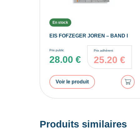
En stock
EIS FOFZEGER JOREN – BAND I
Prix public
Prix adhérent
28.00
€
25.20
€
Ajout
Voir le produit
au
panie
Produits similaires