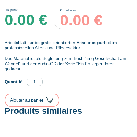
Prix public
Prix adhérent
0.00
€
0.00
€
Arbeitsblatt zur biografie-orientierten Erinnerungsarbeit im
professionellen Alten- und Pflegesektor.
Das Material ist als Begleitung zum Buch “Eng Gesellschaft am
Wandel” und der Audio-CD der Serie “Eis Fofzeger Joren”
gedacht.
quantité
de
Arbeitsmaterial
Gedächtnistraining
Ajouter au panier
–
Eis
Produits similaires
Fofzeger
Joren
Band
3