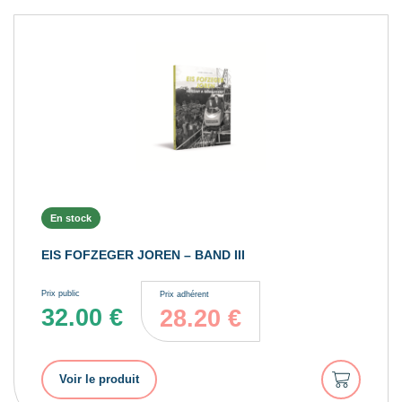
En stock
EIS FOFZEGER JOREN – BAND III
Prix public
Prix adhérent
32.00
€
28.20
€
Ajouter
Voir le produit
au
panier