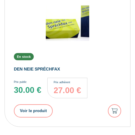
En stock
DEN NEIE SPRÉCHFAX
Prix public
Prix adhérent
30.00
€
27.00
€
Ajouter
Voir le produit
au
panier