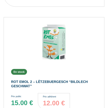
En stock
ROT EMOL 2 – LËTZEBUERGESCH “BILDLECH
GESCHWAT”
Prix public
Prix adhérent
15.00
€
12.00
€