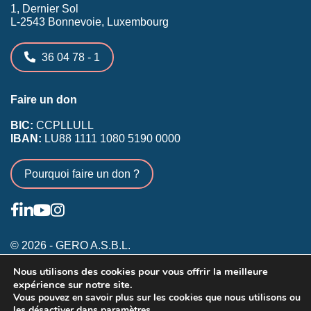
1, Dernier Sol
L-2543 Bonnevoie, Luxembourg
36 04 78 - 1
Faire un don
BIC:
CCPLLULL
IBAN:
LU88 1111 1080 5190 0000
Pourquoi faire un don ?
© 2026 - GERO A.S.B.L.
Nous utilisons des cookies pour vous offrir la meilleure
Conditions générales
expérience sur notre site.
Inscription membres existants
Vous pouvez en savoir plus sur les cookies que nous utilisons ou
les désactiver dans
paramètres
Annonceurs