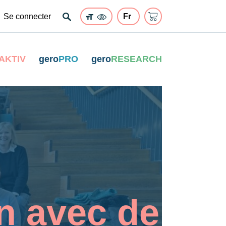
Se connecter
AKTIV
gero
PRO
gero
RESEARCH
n avec de