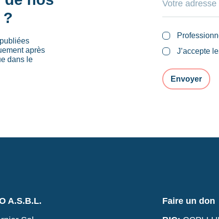
 ?
Professionn
publiées
quement après
J’accepte l
ue dans le
 A.S.B.L.
Faire un don