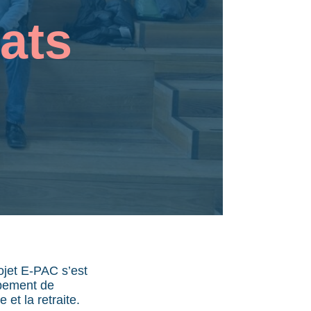
ats
ojet E-PAC s’est
ppement de
 et la retraite.