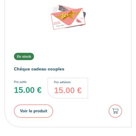
En stock
Chéque cadeau couples
Prix public
Prix adhérent
15.00
€
15.00
€
Ajouter
Voir le produit
au
panier