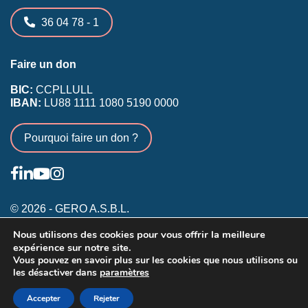
36 04 78 - 1
Faire un don
BIC:
CCPLLULL
IBAN:
LU88 1111 1080 5190 0000
Pourquoi faire un don ?
© 2026 - GERO A.S.B.L.
Nous utilisons des cookies pour vous offrir la meilleure
Conditions générales
expérience sur notre site.
Inscription membres existants
Vous pouvez en savoir plus sur les cookies que nous utilisons ou
les désactiver dans
paramètres
Annonceurs
Accepter
Rejeter