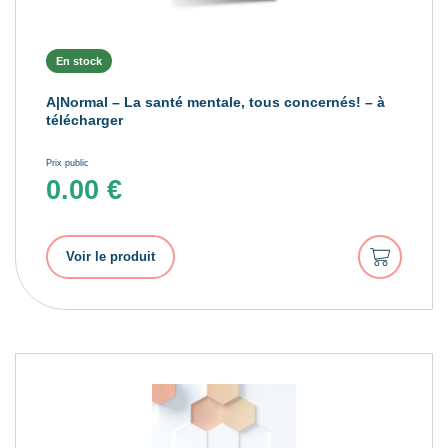
En stock
A|Normal – La santé mentale, tous concernés! – à
télécharger
Prix public
0.00
€
Ajouter
Voir le produit
au
panier