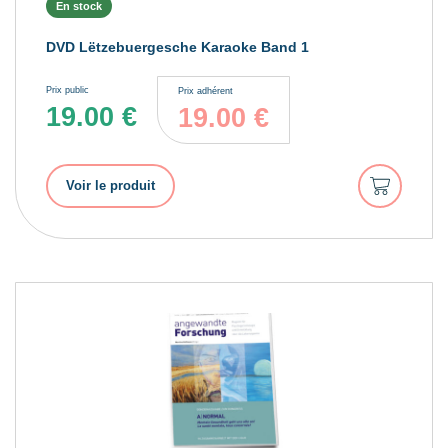
En stock
DVD Lëtzebuergesche Karaoke Band 1
Prix public
Prix adhérent
19.00
€
19.00
€
Ajouter
Voir le produit
au
panier