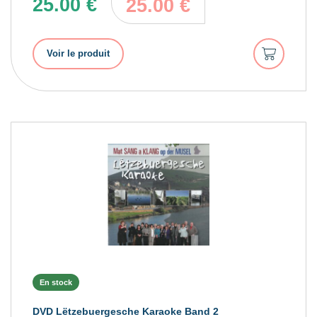
25.00
€
25.00
€
Ajouter
Voir le produit
au
panier
En stock
DVD Lëtzebuergesche Karaoke Band 2