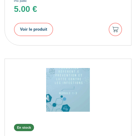
Prix public
5.00
€
Ajouter
Voir le produit
au
panier
En stock