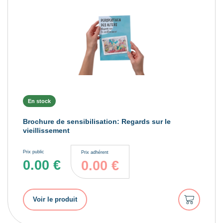
En stock
Brochure de sensibilisation: Regards sur le
vieillissement
Prix public
Prix adhérent
0.00
€
0.00
€
Ajouter
Voir le produit
au
panier