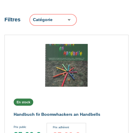
Filtres
En stock
Handbuch fir Boomwhackers an Handbells
Prix public
Prix adhérent