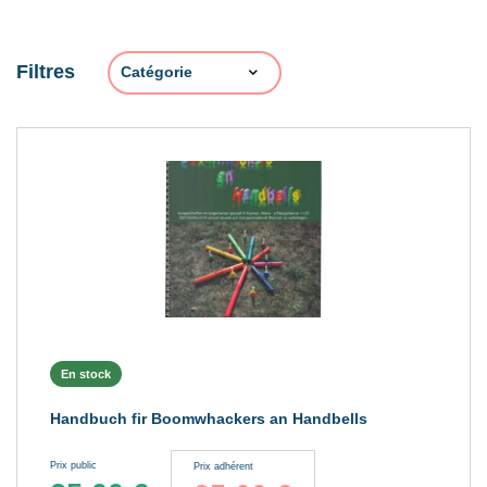
Filtres
En stock
Handbuch fir Boomwhackers an Handbells
Prix public
Prix adhérent