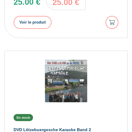
25.00
€
25.00
€
Ajouter
Voir le produit
au
panier
En stock
DVD Lëtzebuergesche Karaoke Band 2