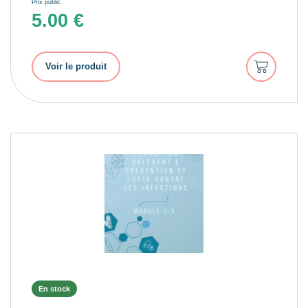
Prix public
5.00
€
Ajouter
Voir le produit
au
panier
En stock