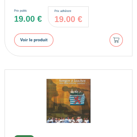
Prix public
Prix adhérent
19.00
€
19.00
€
Ajouter
Voir le produit
au
panier