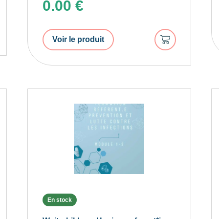
0.00
€
er
Ajouter
Voir le produit
r
au
panier
En stock