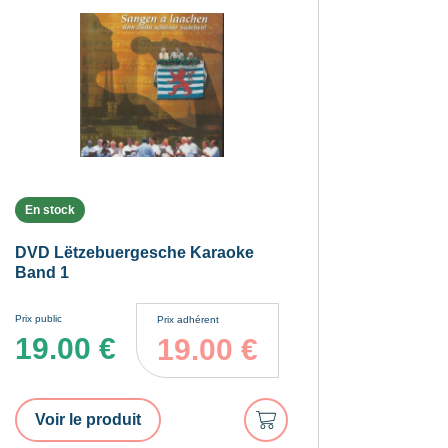
En stock
DVD Lëtzebuergesche Karaoke
Band 1
Prix public
Prix adhérent
19.00
€
19.00
€
Ajouter
Voir le produit
au
panier