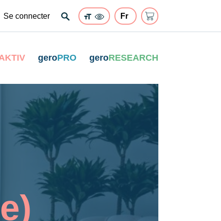
Se connecter
AKTIV
gero
PRO
gero
RESEARCH
e)