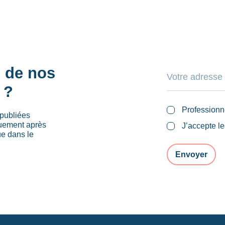
s de nos
 ?
Professionn
publiées
quement après
J’accepte l
ue dans le