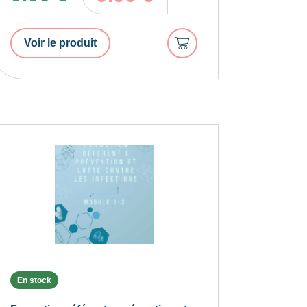
Ajouter
Voir le produit
au
panier
En stock