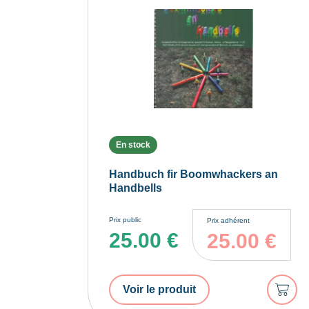
En stock
Handbuch fir Boomwhackers an
Handbells
Prix public
Prix adhérent
25.00
€
25.00
€
Ajout
Voir le produit
au
panie