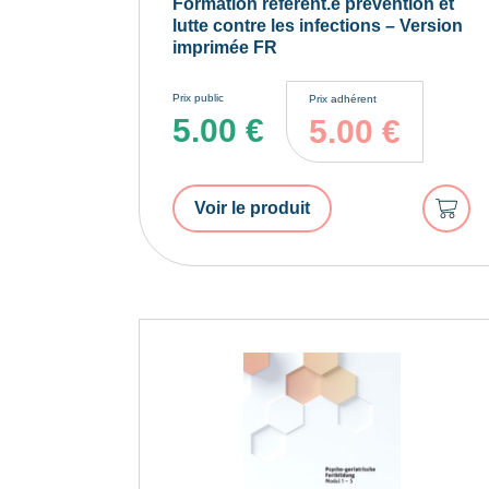
Formation référent.e prévention et
lutte contre les infections – Version
imprimée FR
Prix public
Prix adhérent
5.00
€
5.00
€
Ajout
Voir le produit
au
panie