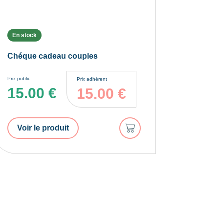
En stock
Chéque cadeau couples
Prix public
Prix adhérent
15.00
€
15.00
€
Ajouter
Voir le produit
au
panier