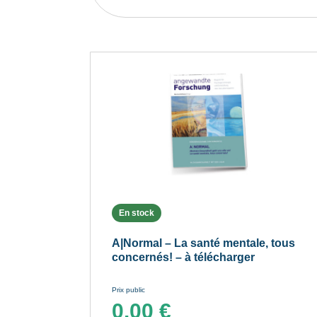
En stock
A|Normal – La santé mentale, tous
concernés! – à télécharger
Prix public
0.00
€