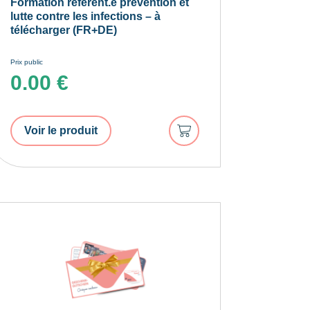
Formation référent.e prévention et
lutte contre les infections – à
télécharger (FR+DE)
Prix public
0.00
€
Ajouter
Voir le produit
au
panier