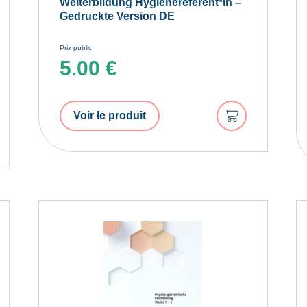
Weiterbildung Hygienereferent*in –
Gedruckte Version DE
Prix public
5.00
€
Ajouter
Voir le produit
au
er
panier
r