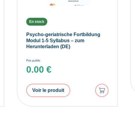
En stock
Psycho-geriatrische Fortbildung
Modul 1-5 Syllabus – zum
Herunterladen (DE)
Prix public
0.00
€
er
Ajouter
Voir le produit
au
r
panier