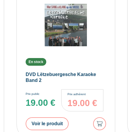
En stock
DVD Lëtzebuergesche Karaoke
Band 2
Prix public
Prix adhérent
19.00
€
19.00
€
er
Ajouter
Voir le produit
au
r
panier