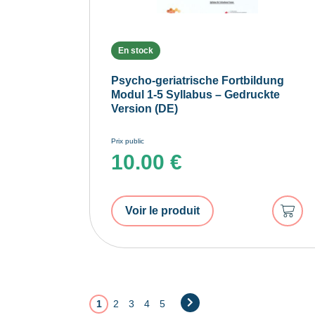
En stock
Psycho-geriatrische Fortbildung
Modul 1-5 Syllabus – Gedruckte
Version (DE)
Prix public
10.00
€
Ajout
Voir le produit
au
panie
1
2
3
4
5