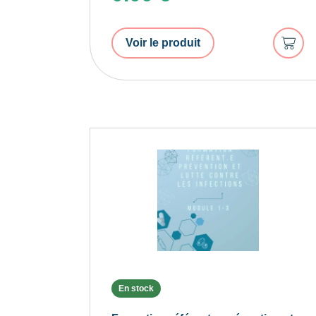
Ajout
Voir le produit
au
panie
En stock