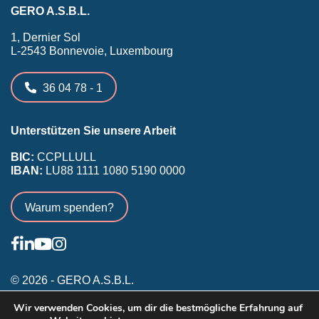
GERO A.S.B.L.
1, Dernier Sol
L-2543 Bonnevoie, Luxembourg
36 04 78 - 1
Unterstützen Sie unsere Arbeit
BIC:
CCPLLULL
IBAN:
LU88 1111 1080 5190 0000
Warum spenden?
© 2026 - GERO A.S.B.L.
Wir verwenden Cookies, um dir die bestmögliche Erfahrung auf
Allgemeine Nutzungsbedingungen