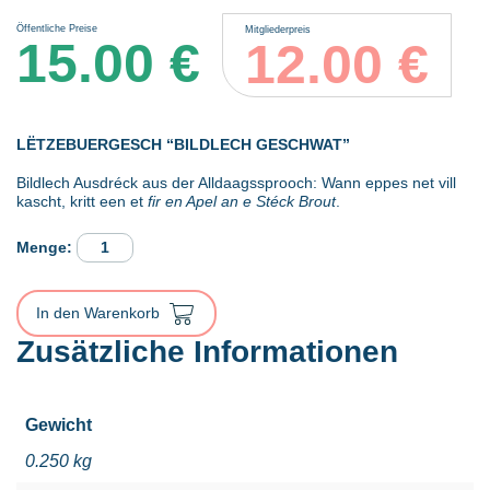
Öffentliche Preise
Mitgliederpreis
15.00
€
12.00
€
LËTZEBUERGESCH “BILDLECH GESCHWAT”
Bildlech Ausdréck aus der Alldaagssprooch: Wann eppes net vill
kascht, kritt een et
fir en Apel an e Stéck Brout
.
ROT
EMOL
2
-
In den Warenkorb
LËTZEBUERGESCH
“BILDLECH
Zusätzliche Informationen
GESCHWAT”
2
Menge
Gewicht
0.250 kg