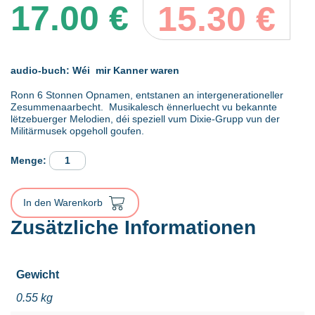
17.00
€
15.30
€
audio-buch:
Wéi mir Kanner waren
Ronn 6 Stonnen Opnamen, entstanen an intergenerationeller
Zesummenaarbecht. Musikalesch ënnerluecht vu bekannte
lëtzebuerger Melodien, déi speziell vum Dixie-Grupp vun der
Militärmusek opgeholl goufen.
AUDIO-
BUCH:
WÉI
MIR
In den Warenkorb
KANNER
WAREN
Zusätzliche Informationen
Menge
Gewicht
0.55 kg