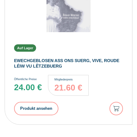
Auf Lager
EWECHGEBLOSEN ASS ONS SUERG, VIVE, ROUDE
LÉIW VU LËTZEBUERG
Öffentliche Preise
Mitgliederpreis
24.00
€
21.60
€
In
Produkt ansehen
den
Warenkorb