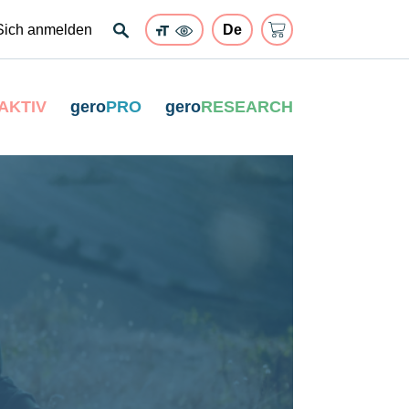
Sich anmelden
AKTIV
gero
PRO
gero
RESEARCH