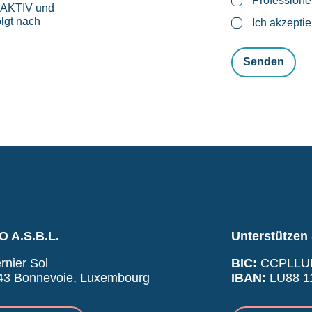
Professione
roAKTIV und
lgt nach
Ich akzepti
 A.S.B.L.
Unterstützen 
rnier Sol
BIC:
CCPLLU
43 Bonnevoie, Luxembourg
IBAN:
LU88 11