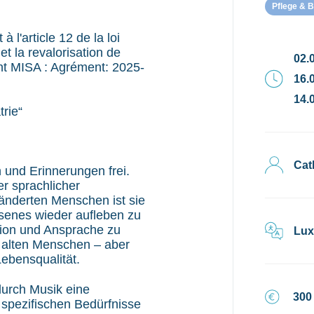
Pflege & 
l'article 12 de la loi
t la revalorisation de
02.0
nt MISA : Agrément: 2025-
16.0
14.
rie“
Cat
 und Erinnerungen frei.
r sprachlicher
änderten Menschen ist sie
enes wieder aufleben zu
ion und Ansprache zu
Lux
n alten Menschen – aber
Lebensqualität.
durch Musik eine
300
spezifischen Bedürfnisse