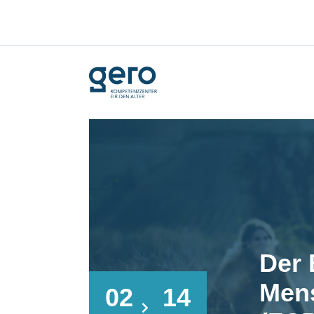
Der 
Men
02
14