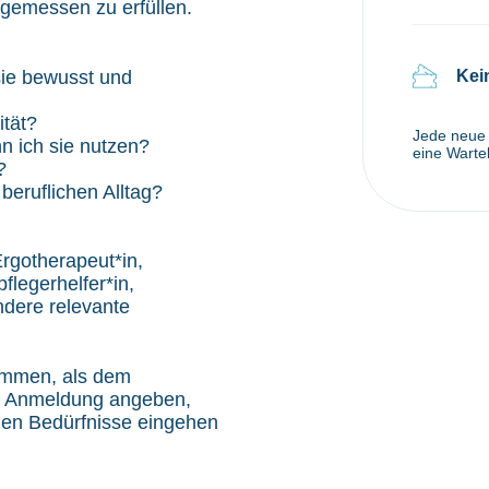
emessen zu erfüllen.
 sie bewusst und
Kei
ität?
Jede neue
n ich sie nutzen?
eine Wartel
?
 beruflichen Alltag?
Ergotherapeut*in,
flegerhelfer*in,
ndere relevante
ommen, als dem
der Anmeldung angeben,
enen Bedürfnisse eingehen