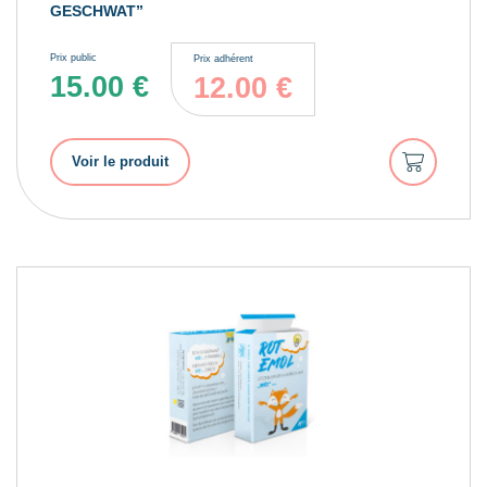
GESCHWAT”
Prix public
Prix adhérent
15.00
€
12.00
€
Ajouter
Voir le produit
au
panier