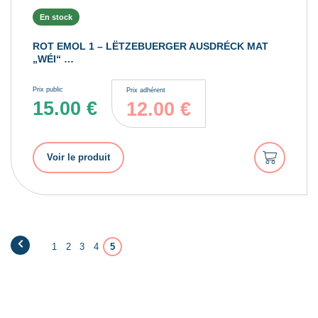
En stock
ROT EMOL 1 – LËTZEBUERGER AUSDRÉCK MAT
„WÉI“ …
Prix public
Prix adhérent
15.00
€
12.00
€
Ajouter
Voir le produit
au
panier
1
2
3
4
5
←