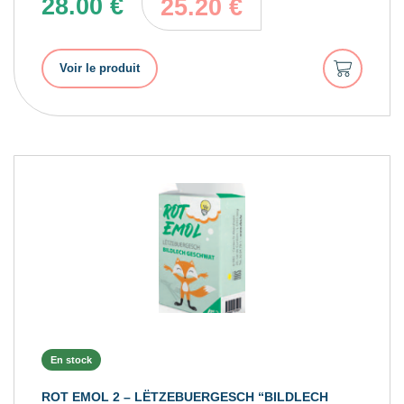
28.00
€
25.20
€
Ajouter
Voir le produit
au
panier
En stock
ROT EMOL 2 – LËTZEBUERGESCH “BILDLECH