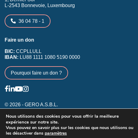
L-2543 Bonnevoie, Luxembourg
36 04 78 - 1
Faire un don
BIC:
CCPLLULL
IBAN:
LU88 1111 1080 5190 0000
Pourquoi faire un don ?
© 2026 - GERO A.S.B.L.
Nous utilisons des cookies pour vous offrir la meilleure
Conditions générales
expérience sur notre site.
Inscription membres existants
Vous pouvez en savoir plus sur les cookies que nous utilisons ou
les désactiver dans
paramètres
Annonceurs