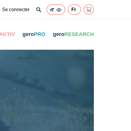
Se connecter
AKTIV
gero
PRO
gero
RESEARCH