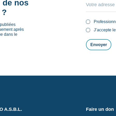
s de nos
 ?
Professionn
publiées
quement après
J’accepte l
ue dans le
 A.S.B.L.
Faire un don