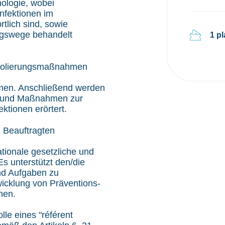
ologie, wobei
nfektionen im
lich sind, sowie
ngswege behandelt
1 p
 Isolierungsmaßnahmen
men. Anschließend werden
n und Maßnahmen zur
ktionen erörtert.
 Beauftragten
ationale gesetzliche und
s unterstützt den/die
und Aufgaben zu
wicklung von Präventions-
nen.
lle eines "référent