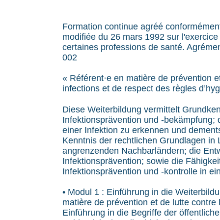
Formation continue agréé conformément à 
modifiée du 26 mars 1992 sur l'exercice e
certaines professions de santé. Agrém
002
« Référent·e en matière de prévention et
infections et de respect des règles d’hyg
Diese Weiterbildung vermittelt Grundken
Infektionsprävention und -bekämpfung; d
einer Infektion zu erkennen und demen
Kenntnis der rechtlichen Grundlagen i
angrenzenden Nachbarländern; die Entw
Infektionsprävention; sowie die Fähigkei
Infektionsprävention und -kontrolle in e
• Modul 1 : Einführung in die Weiterbild
matière de prévention et de lutte contre 
Einführung in die Begriffe der öffentlic