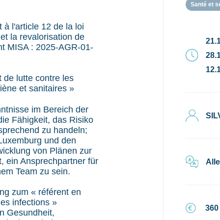
Santé et s
l'article 12 de la loi
t la revalorisation de
21.1
ent MISA : 2025-AGR-01-
28.1
12.1
 de lutte contre les
iène et sanitaires »
ntnisse im Bereich der
SIL
ie Fähigkeit, das Risiko
tsprechend zu handeln;
n Luxemburg und den
icklung von Plänen zur
t, ein Ansprechpartner für
All
inem Team zu sein.
ung zum « référent en
les infections »
360
hen Gesundheit,