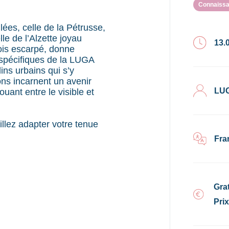
Connaissa
lées, celle de la Pétrusse,
le de l’Alzette joyau
13.
fois escarpé, donne
 spécifiques de la LUGA
ins urbains qui s’y
ions incarnent un avenir
LU
ouant entre le visible et
lez adapter votre tenue
Fra
Grat
Pri