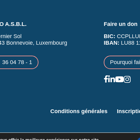
 A.S.B.L.
Faire un don
rnier Sol
BIC:
CCPLLU
43 Bonnevoie, Luxembourg
IBAN:
LU88 11
36 04 78 - 1
Pourquoi fa
Conditions générales
Inscript
us offrir la meilleure expérience sur notre site.