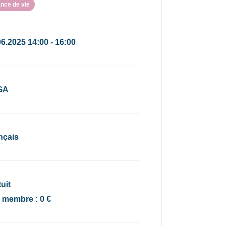
nce de vie
06.2025 14:00 - 16:00
GA
nçais
uit
x membre : 0 €