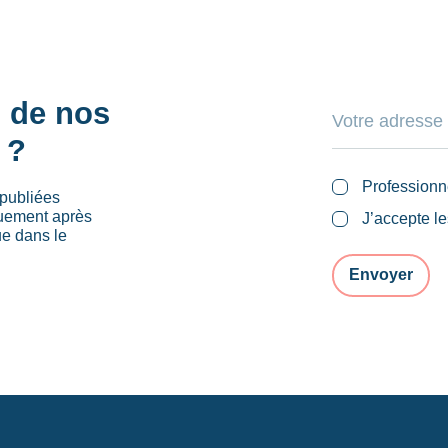
s de nos
 ?
Professionn
publiées
quement après
J’accepte l
ue dans le