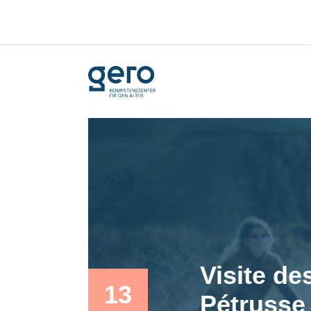
Visite de
13
Pétrusse 