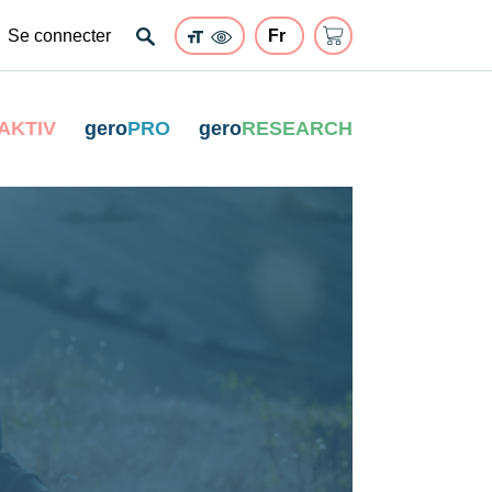
Se connecter
AKTIV
gero
PRO
gero
RESEARCH