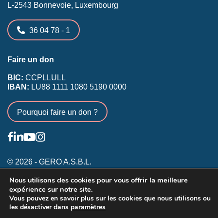
L-2543 Bonnevoie, Luxembourg
36 04 78 - 1
Faire un don
BIC:
CCPLLULL
IBAN:
LU88 1111 1080 5190 0000
Pourquoi faire un don ?
© 2026 - GERO A.S.B.L.
Nous utilisons des cookies pour vous offrir la meilleure
Conditions générales
expérience sur notre site.
Inscription membres existants
Vous pouvez en savoir plus sur les cookies que nous utilisons ou
les désactiver dans
paramètres
Annonceurs