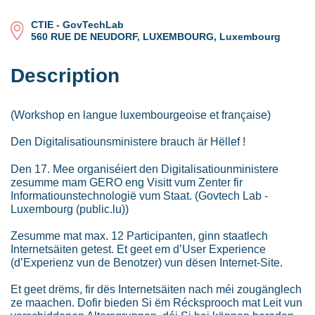
CTIE - GovTechLab
560 RUE DE NEUDORF, LUXEMBOURG, Luxembourg
Description
(Workshop en langue luxembourgeoise et française)
Den Digitalisatiounsministere brauch är Hëllef !
Den 17. Mee organiséiert den Digitalisatiounministere
zesumme mam GERO eng Visitt vum Zenter fir
Informatiounstechnologië vum Staat. (Govtech Lab -
Luxembourg (public.lu))
Zesumme mat max. 12 Participanten, ginn staatlech
Internetsäiten getest. Et geet em d’User Experience
(d’Experienz vun de Benotzer) vun dësen Internet-Site.
Et geet drëms, fir dës Internetsäiten nach méi zougänglech
ze maachen. Dofir bieden Si ëm Récksprooch mat Leit vun