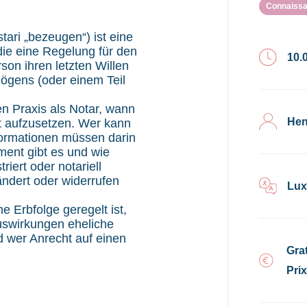
Connaissa
tari „bezeugen“) ist eine
ie eine Regelung für den
10.
rson ihren letzten Willen
mögens (oder einem Teil
en Praxis als Notar, wann
Hen
nt aufzusetzen. Wer kann
formationen müssen darin
ment gibt es und wie
iert oder notariell
ndert oder widerrufen
Lux
he Erbfolge geregelt ist,
uswirkungen eheliche
 wer Anrecht auf einen
Grat
Pri