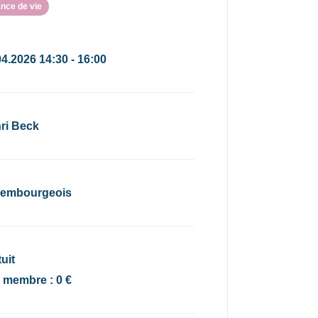
nce de vie
04.2026 14:30 - 16:00
ri Beck
embourgeois
uit
x membre : 0 €