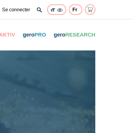
Se connecter
AKTIV
gero
PRO
gero
RESEARCH