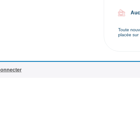
Auc
Toute nouve
placée sur 
connecter