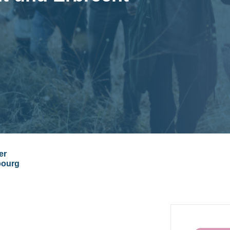
er
bourg