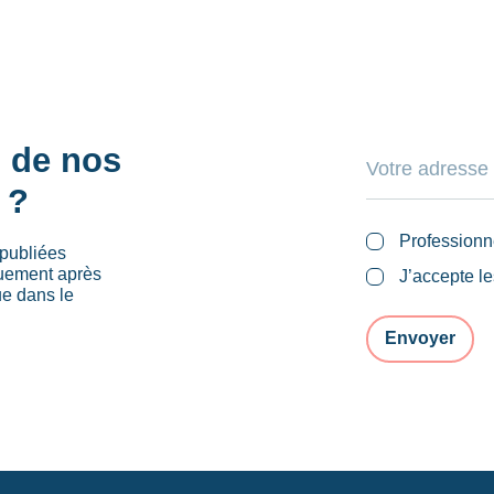
s de nos
 ?
Professionn
publiées
quement après
J’accepte l
ue dans le