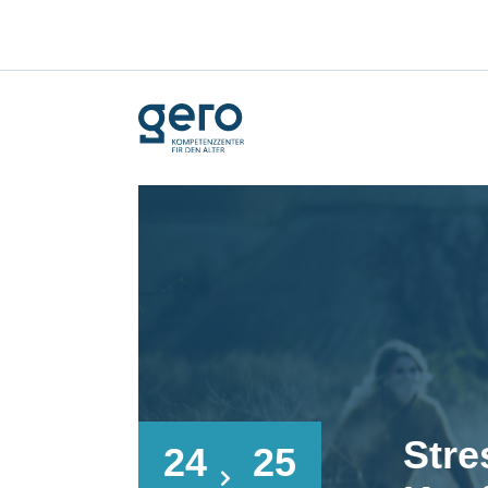
Stre
24
25