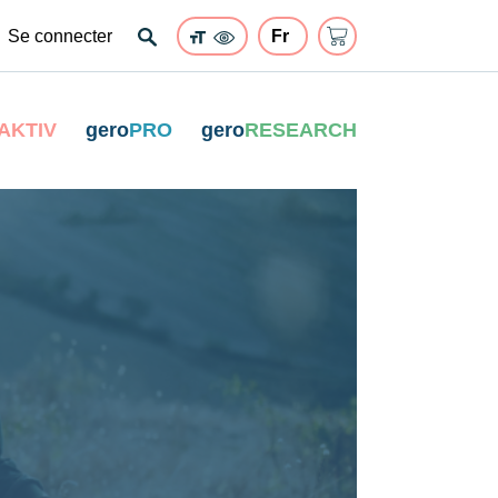
Se connecter
AKTIV
gero
PRO
gero
RESEARCH