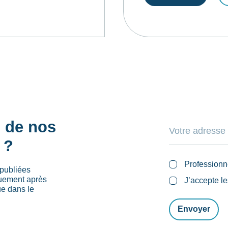
s de nos
 ?
Professionn
publiées
quement après
J’accepte l
ue dans le