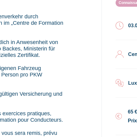
Connaissa
ßenverkehr durch
n im „Centre de Formation
03.0
tlich in Anwesenheit von
Backes, Ministerin für
Cen
zielles Zertifikat.
 eigenen Fahrzeug
e Person pro PKW
Lux
gültigen Versicherung und
65 
s exercices pratiques,
rmation pour Conducteurs.
Pri
iel vous sera remis, prévu