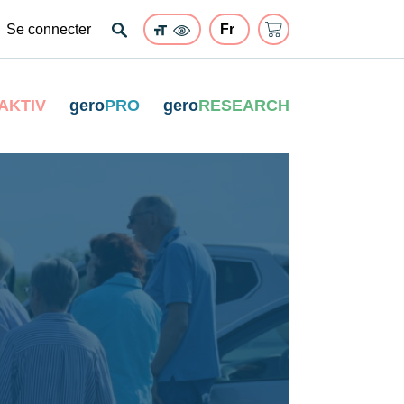
Se connecter
AKTIV
gero
PRO
gero
RESEARCH