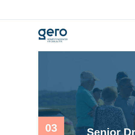
03
Senior D