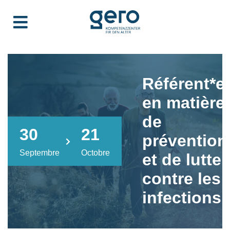
Référent*e
en matière
de
30
21
prévention
Septembre
Octobre
et de lutte
contre les
infections