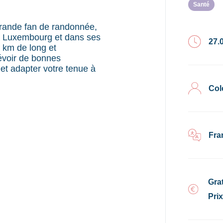
Santé
grande fan de randonnée,
à Luxembourg et dans ses
27.
 km de long et
évoir de bonnes
et adapter votre tenue à
Col
Fra
Grat
Pri