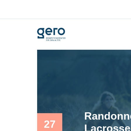
Randonné
27
Lacrosse