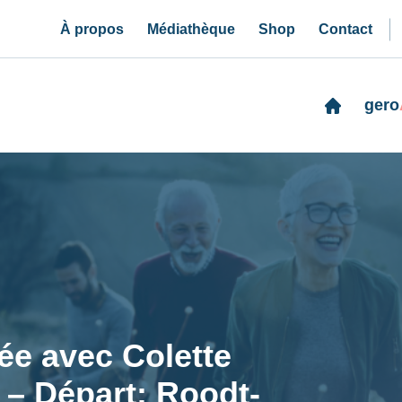
À propos
Médiathèque
Shop
Contact
gero
e avec Colette
 – Départ: Roodt-