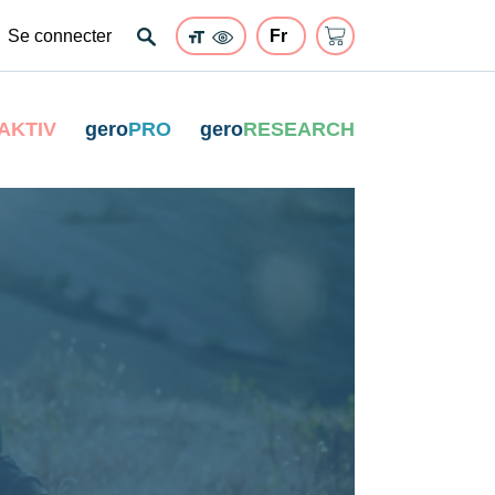
Se connecter
AKTIV
gero
PRO
gero
RESEARCH