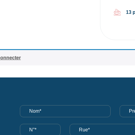
13 
connecter