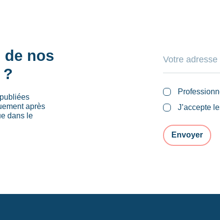
s de nos
 ?
Professionn
publiées
quement après
J’accepte l
ue dans le