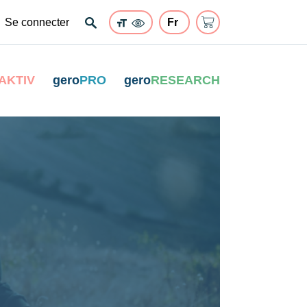
Se connecter
AKTIV
gero
PRO
gero
RESEARCH