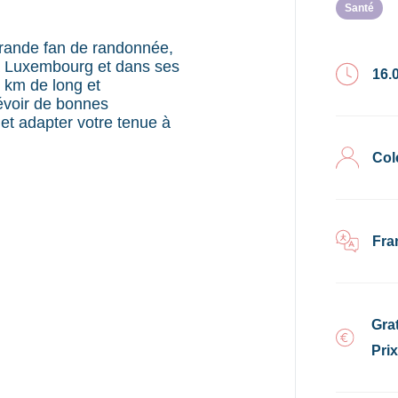
Santé
grande fan de randonnée,
à Luxembourg et dans ses
16.
 km de long et
évoir de bonnes
et adapter votre tenue à
Col
Fra
Grat
Pri