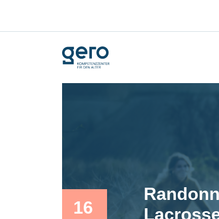
Randonné
16
Lacrosse