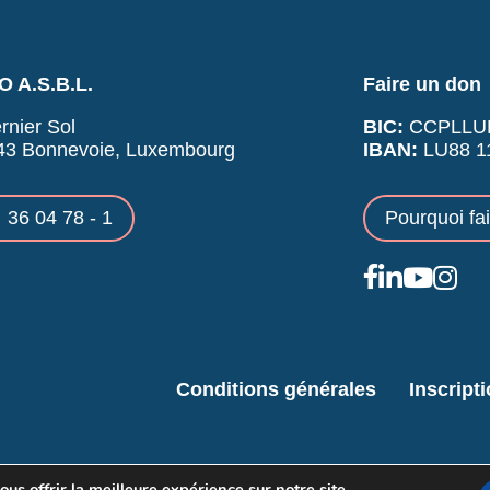
 A.S.B.L.
Faire un don
rnier Sol
BIC:
CCPLLU
43 Bonnevoie, Luxembourg
IBAN:
LU88 11
36 04 78 - 1
Pourquoi fa
Conditions générales
Inscript
us offrir la meilleure expérience sur notre site.