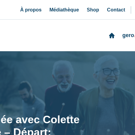
À propos
Médiathèque
Shop
Contact
gero
e avec Colette
 – Départ: